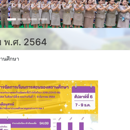
คม พ.ศ. 2564
านศึกษา