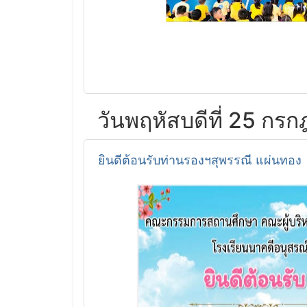
วันพฤหัสบดีที่ 25 กร
ยินดีต้อนรับท่านรองฯสุพรรณี แผ่นทอง