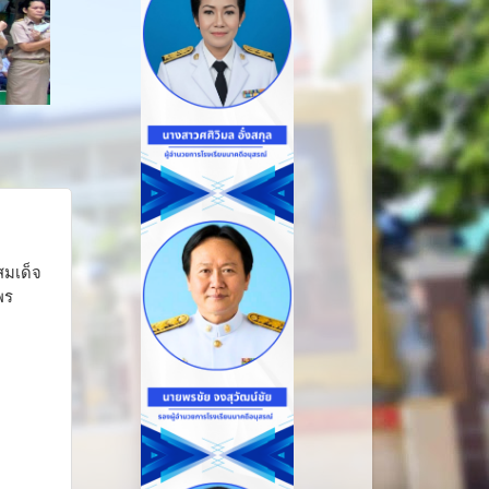
สมเด็จ
พร