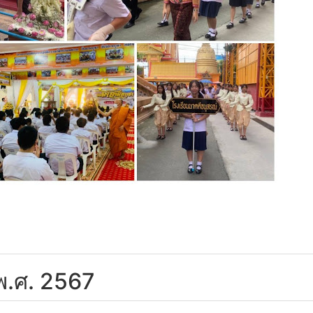
 พ.ศ. 2567