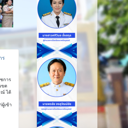
กร
ราชการ
นเขต
ณ์ ได้
ู้เข้า