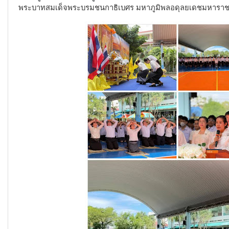
พระบาทสมเด็จพระบรมชนกาธิเบศร มหาภูมิพลอดุลยเดชมหาราชบ