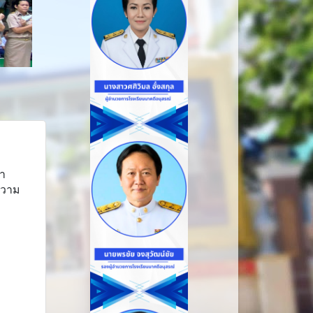
คำ
ความ