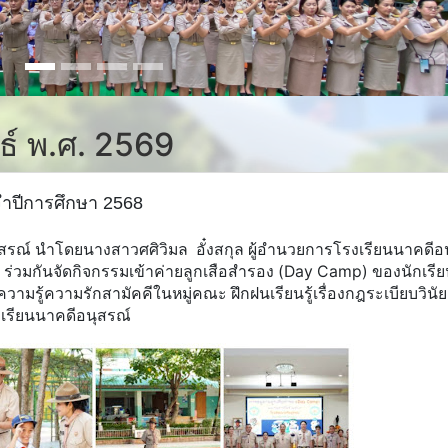
นธ์ พ.ศ. 2569
ะจำปีการศึกษา 2568
นุสรณ์ นำโดยนางสาวศศิวิมล อั๋งสกุล ผู้อำนวยการโรงเรียนนาคดีอ
 ร่วมกันจัดกิจกรรมเข้าค่ายลูกเสือสำรอง (Day Camp) ของนักเรี
กษะความรู้ความรักสามัคคีในหมู่คณะ ฝึกฝนเรียนรู้เรื่องกฎระเบียบวิน
รงเรียนนาคดีอนุสรณ์