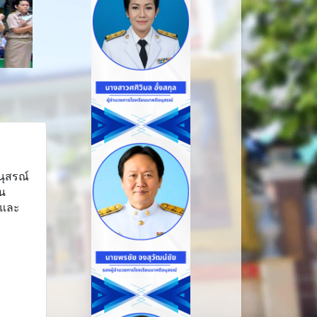
นุสรณ์
ยน
ัยและ