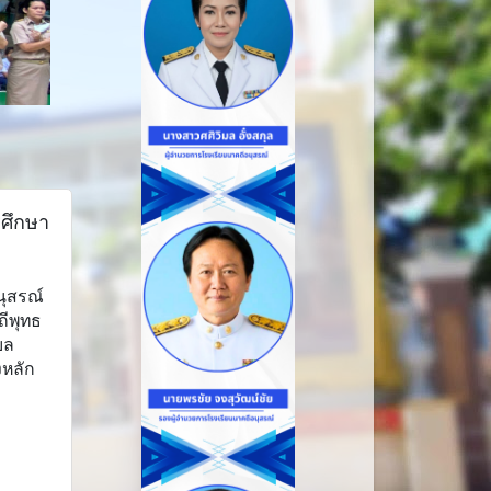
รศึกษา
นุสรณ์
ีพุทธ
บล
งหลัก