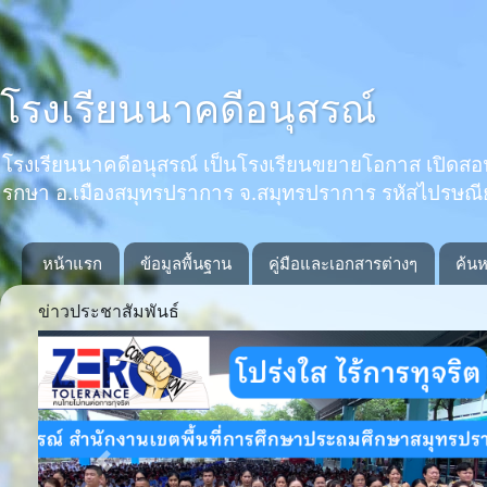
โรงเรียนนาคดีอนุสรณ์
โรงเรียนนาคดีอนุสรณ์ เป็นโรงเรียนขยายโอกาส เปิดสอนตั้งแ
รกษา อ.เมืองสมุทรปราการ จ.สมุทรปราการ รหัสไปรษณ
หน้าแรก
ข้อมูลพื้นฐาน
คู่มือและเอกสารต่างๆ
ค้นห
ข่าวประชาสัมพันธ์
Previous