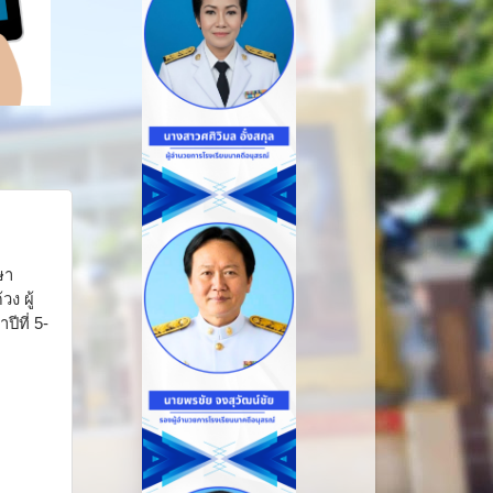
ษา
ง ผู้
ีที่ 5-