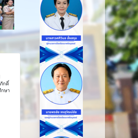
ป
ักดิ์
ศึกษา