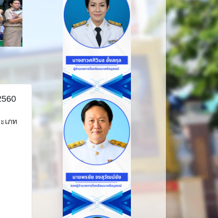
2560
ระเภท