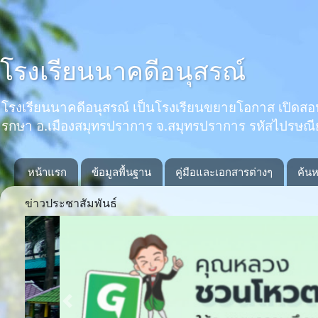
โรงเรียนนาคดีอนุสรณ์
โรงเรียนนาคดีอนุสรณ์ เป็นโรงเรียนขยายโอกาส เปิดสอนตั้งแ
รกษา อ.เมืองสมุทรปราการ จ.สมุทรปราการ รหัสไปรษณ
หน้าแรก
ข้อมูลพื้นฐาน
คู่มือและเอกสารต่างๆ
ค้นห
ข่าวประชาสัมพันธ์
Previous