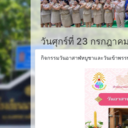
วันศุกร์ที่ 23 กรกฎาค
กิจกรรมวันอาสาฬหบูชาและวันเข้าพรร