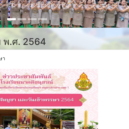
ม พ.ศ. 2564
ษา