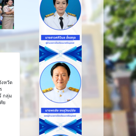
ังหวัด
ร
 กลุ่ม
ทัย