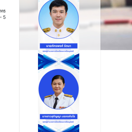
ุทธ
 - 5