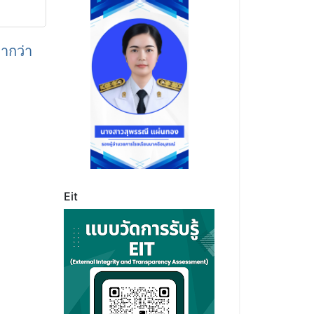
่ากว่า
Eit