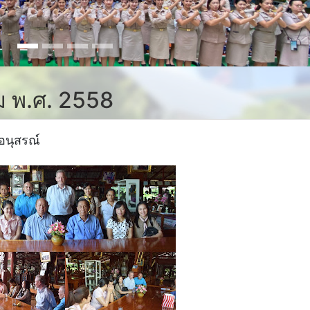
คม พ.ศ. 2558
ีอนุสรณ์